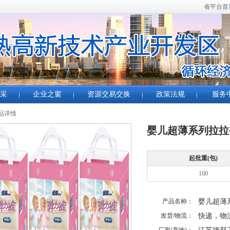
省平台首
采
企业之窗
资源交易交换
政策法规
服务
品详情
婴儿超薄系列拉拉
起批重(包)
100
产品名称：
婴儿超薄
发货/物流：
快递，物