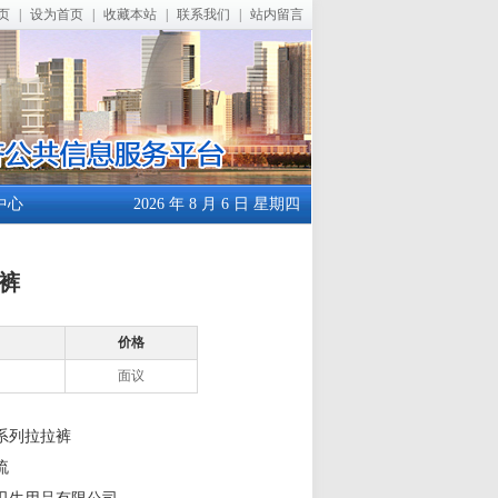
页
|
设为首页
|
收藏本站
|
联系我们
|
站内留言
中心
2026 年 8 月 6 日 星期四
裤
价格
面议
系列拉拉裤
流