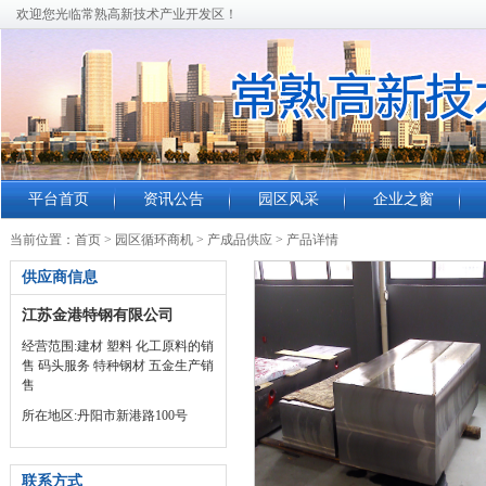
欢迎您光临常熟高新技术产业开发区！
平台首页
资讯公告
园区风采
企业之窗
当前位置：
首页
>
园区循环商机
>
产成品供应
>
产品详情
供应商信息
江苏金港特钢有限公司
经营范围:建材 塑料 化工原料的销
售 码头服务 特种钢材 五金生产销
售
所在地区:丹阳市新港路100号
联系方式