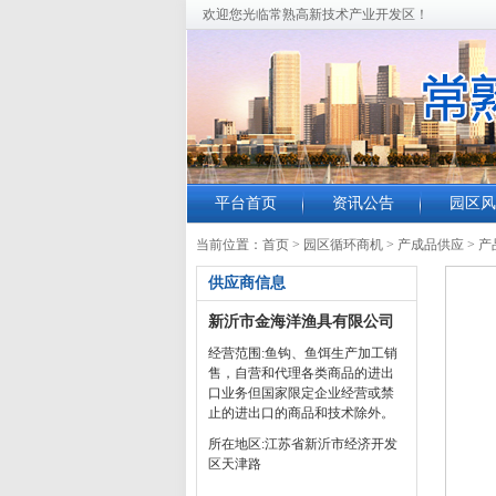
欢迎您光临常熟高新技术产业开发区！
平台首页
资讯公告
园区风
当前位置：
首页
>
园区循环商机
>
产成品供应
>
产
供应商信息
新沂市金海洋渔具有限公司
经营范围:鱼钩、鱼饵生产加工销
售，自营和代理各类商品的进出
口业务但国家限定企业经营或禁
止的进出口的商品和技术除外。
所在地区:江苏省新沂市经济开发
区天津路