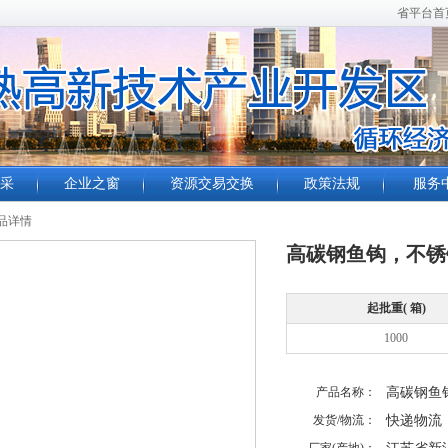
省平台首
采
企业之窗
资源交易交换
政策法规
服务
品详情
高碳钢鱼钩，不锈
起批重( 箱)
1000
产品名称：
高碳钢鱼
发货/物流：
快递物流