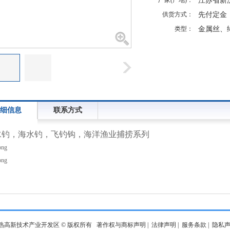
厂家(产地)：
江苏省新
供货方式：
先付定金
类型：
金属丝、
细信息
联系方式
水钓，海水钓，飞钓钩，海洋渔业捕捞系列
熟高新技术产业开发区 © 版权所有
著作权与商标声明
|
法律声明
|
服务条款
|
隐私