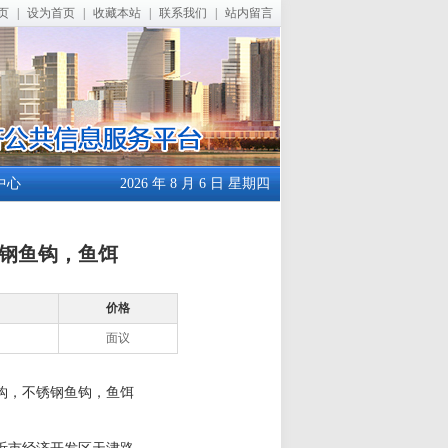
页
|
设为首页
|
收藏本站
|
联系我们
|
站内留言
中心
2026 年 8 月 6 日 星期四
钢鱼钩，鱼饵
价格
面议
钩，不锈钢鱼钩，鱼饵