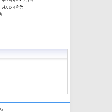
沂市经济开发区天津路
，货好款齐发货
绳
声明