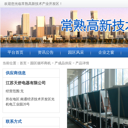
欢迎您光临常熟高新技术产业开发区！
平台首页
资讯公告
园区风采
企业之窗
当前位置：
首页
>
园区循环商机
>
产成品供应
>
产品详情
供应商信息
江苏天舒电器有限公司
经营范围:无
所在地区:南通经济技术开发区光
机电工业园20号
联系方式