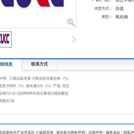
厂家(产地)：
宿迁中联
供货方式：
自提
类型：
氧化物
细信息
联系方式
中联
三氧化硫含量 35
氧化镁含量
合格（%）
度 P8000（%）
烧失量
0.05（%）
产地 宿迁
标准
P.O 42.5
品种
特种水泥
主要成分
硫铝酸盐
等级
42.5R
熟高新技术产业开发区 © 版权所有
著作权与商标声明
|
法律声明
|
服务条款
|
隐私