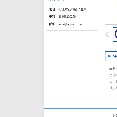
地址：
宿迁市宿城区洋北镇
电话：
18863269259
邮箱：
kefu@jsqywz.com
详
品牌
水泥细
出厂
强度
常