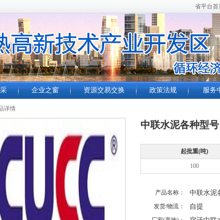
省平台首
采
企业之窗
资源交易交换
政策法规
服务
品详情
中联水泥各种型号
起批重(吨)
100
产品名称：
中联水泥
发货/物流：
自提