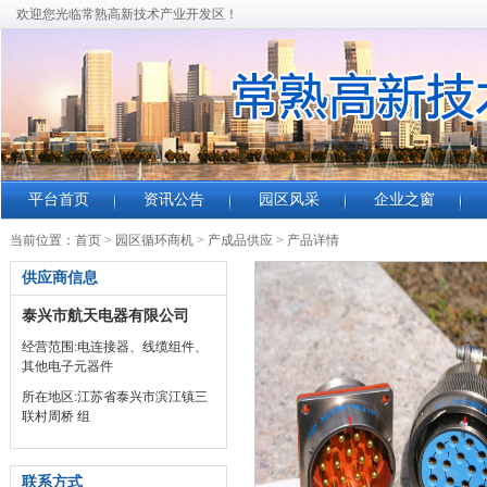
欢迎您光临常熟高新技术产业开发区！
平台首页
资讯公告
园区风采
企业之窗
当前位置：
首页
>
园区循环商机
>
产成品供应
>
产品详情
供应商信息
泰兴市航天电器有限公司
经营范围:电连接器、线缆组件、
其他电子元器件
所在地区:江苏省泰兴市滨江镇三
联村周桥 组
联系方式