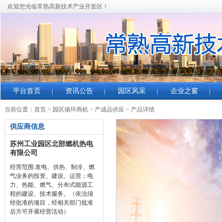
欢迎您光临常熟高新技术产业开发区！
平台首页
资讯公告
园区风采
企业之窗
当前位置：
首页
>
园区循环商机
>
产成品供应
>
产品详情
供应商信息
苏州工业园区北部燃机热电
有限公司
经营范围:发电、供热、制冷、燃
气业务的投资、建设、运营；电
力、热能、燃气、分布式能源工
程的建设、技术服务。（依法须
经批准的项目，经相关部门批准
后方可开展经营活动）