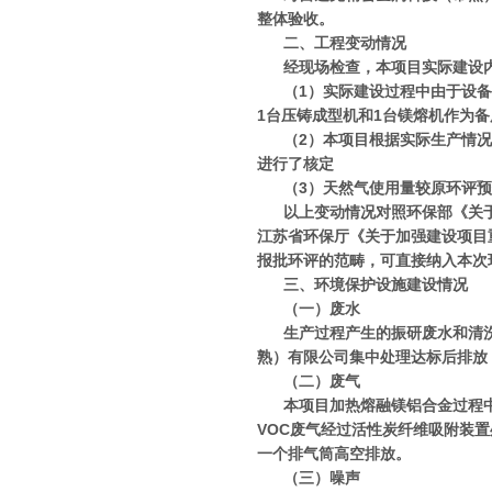
整体验收。
二、工程变动情况
经现场检查，本项目实际建设
（1）实际建设过程中由于设
1台压铸成型机和1台镁熔机作为
（2）本项目根据实际生产情况
进行了核定
（3）天然气使用量较原环评
以上变动情况对照环保部《关于
江苏省环保厅《关于加强建设项目重
报批环评的范畴，可直接纳入本次
三、环境保护设施建设情况
（一）废水
生产过程产生的振研废水和清
熟）有限公司集中处理达标后排放
（二）废气
本项目加热熔融镁铝合金过程
VOC废气
经过活性炭纤维吸附装置
一个排气筒高空排放。
（三）噪声