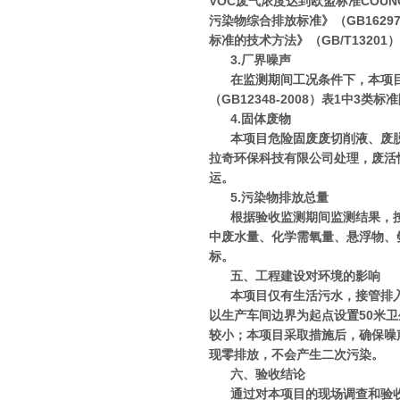
VOC废气浓度达到欧盟标准COUNCIL 
污染物综合排放标准》（GB1629
标准的技术方法》（GB/T1320
3.厂界噪声
在监测期间工况条件下，本项
（GB12348-2008）表1中3类
4.固体废物
本项目危险固废废切削液、废
拉奇环保科技有限公司处理，废活
运。
5.污染物排放总量
根据验收监测期间监测结果，按
中废水量、化学需氧量、悬浮物、
标。
五、工程建设对环境的影响
本项目仅有生活污水，接管排
以生产车间边界为起点设置50米
较小；本项目采取措施后，确保噪
现零排放，不会产生二次污染。
六、验收结论
通过对本项目的现场调查和验